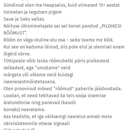
Sündinud olen ma Haapsalus, kuid viimased 15+ aastat
toimetan ja tegutsen pigem
Saue ja Saku vallas.
Näituse ühisnimetajaks sai sel korral pandud „PILDIKESI
RÕÕMUST“.
Rõõm on väga oluline elu osa – seda teame me kõik.
Kui see on kaduma läinud, siis pole elul ja olemisel enam
õigeid värve.
Tihtipeale võib leida rõõmuhetki päris pisikestest
seikadest, aga “unustame” neid
märgata või võtame neid kuidagi
iseenesestmõistetavana.
Olen proovinud mõned “rõõmud” paberile jäädvustada.
Loodan, et need tekitavad ka teis sooja sisemise
äratundmise ning panevad (kasvõi
korraks) naeratama.
Kas teadsite, et iga väiksemgi naeratus annab meie
närvisüsteemile otsese signaali