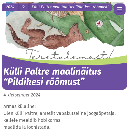
2024
12
Külli Paltre maalinäitus “Pildikesi rõõmust”
Külli Paltre maalinäitus
“Pildikesi rõõmust”
4. detsember 2024
Armas külaline!
Olen Külli Paltre, ametilt vabakutseline joogaõpetaja,
kellele meeldib hobikorras
maalida ja joonistada.