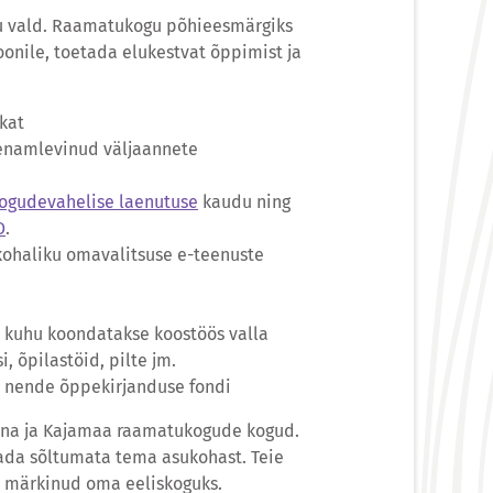
u vald. Raamatukogu põhieesmärgiks
onile, toetada elukestvat õppimist ja
kat
enamlevinud väljaannete
ogudevahelise laenutuse
kaudu ning
O
.
 kohaliku omavalitsuse e-teenuste
, kuhu koondatakse koostöös valla
, õpilastöid, pilte jm.
s nende õppekirjanduse fondi
rtna ja Kajamaa raamatukogude kogud.
utada sõltumata tema asukohast. Teie
e märkinud oma eeliskoguks.