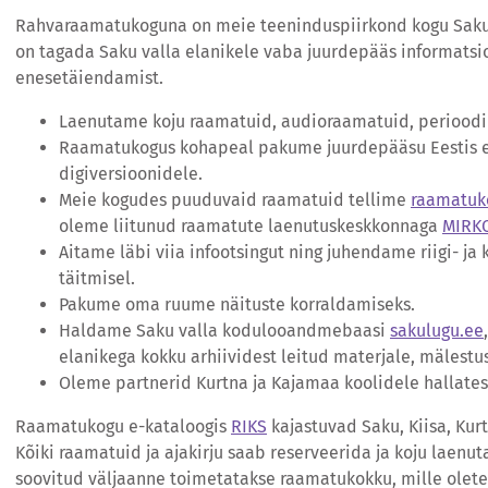
Rahvaraamatukoguna on meie teeninduspiirkond kogu Sak
on tagada Saku valla elanikele vaba juurdepääs informatsio
enesetäiendamist.
Laenutame koju raamatuid, audioraamatuid, perioodi
Raamatukogus kohapeal pakume juurdepääsu Eestis 
digiversioonidele.
Meie kogudes puuduvaid raamatuid tellime
raamatuk
oleme liitunud raamatute laenutuskeskkonnaga
MIRK
Aitame läbi viia infootsingut ning juhendame riigi- ja
täitmisel.
Pakume oma ruume näituste korraldamiseks.
Haldame Saku valla kodulooandmebaasi
sakulugu.ee
elanikega kokku arhiividest leitud materjale, mälestusi
Oleme partnerid Kurtna ja Kajamaa koolidele hallate
Raamatukogu e-kataloogis
RIKS
kajastuvad Saku, Kiisa, Ku
Kõiki raamatuid ja ajakirju saab reserveerida ja koju laen
soovitud väljaanne toimetatakse raamatukokku, mille olet