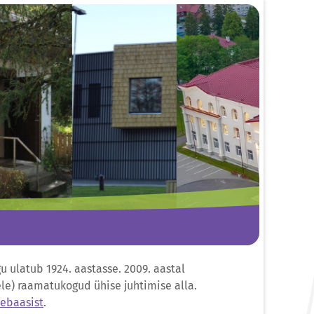
u ulatub 1924. aastasse. 2009. aastal
ele) raamatukogud ühise juhtimise alla.
ebaasist
.