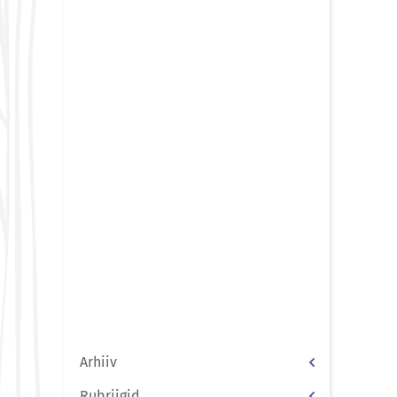
Arhiiv
Rubriigid