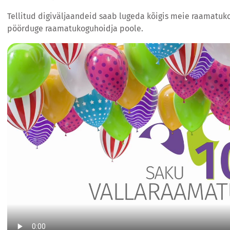
Tellitud digiväljaandeid saab lugeda kõigis meie raamatu
pöörduge raamatukoguhoidja poole.