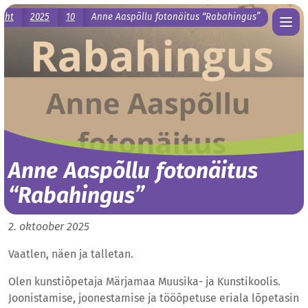
leht
2025
10
Anne Aaspõllu fotonäitus “Rabahingus”
Anne Aaspõllu fotonäitus
“Rabahingus”
2. oktoober 2025
Vaatlen, näen ja talletan.
Olen kunstiõpetaja Märjamaa Muusika- ja Kunstikoolis.
Joonistamise, joonestamise ja tööõpetuse eriala lõpetasin