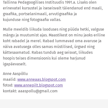
Tallinna Pedagoogilises Instituudis 1991.a. Lisaks olen
erinevatel kursustel ja iseseisvalt täiendanud end maali,
graafika, portselanimaali, arvutigraafika ja
kujunduse ning fotograafia vallas.
Mulle meeldib liikuda looduses ning püüda hetki, valguse
mängu ja muutumist ajas. Maastikest on minu jaoks eriline
koht rabadel ja merel. Rabad lummavad oma avaruse ja
näiva avatusega olles samas müstilised, ürgsed ning
kättesaamatud. Rabas tundub aeg seisvat, liikudes
hoopis teises dimensioonis kui oleme harjunud
igapäevaselt.
Anne Aaspõllu
maalid:
www.anneaas.blogspot.com
fotod:
www.annepilt.blogspot.com
kontakt: aaaspollu@gmail.com