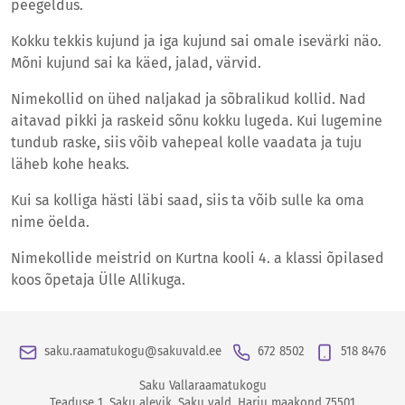
peegeldus.
Kokku tekkis kujund ja iga kujund sai omale isevärki näo.
Mõni kujund sai ka käed, jalad, värvid.
Nimekollid on ühed naljakad ja sõbralikud kollid. Nad
aitavad pikki ja raskeid sõnu kokku lugeda. Kui lugemine
tundub raske, siis võib vahepeal kolle vaadata ja tuju
läheb kohe heaks.
Kui sa kolliga hästi läbi saad, siis ta võib sulle ka oma
nime öelda.
Nimekollide meistrid on Kurtna kooli 4. a klassi õpilased
koos õpetaja Ülle Allikuga.
saku.raamatukogu@sakuvald.ee
672 8502
518 8476
Saku Vallaraamatukogu
Teaduse 1
,
Saku alevik
,
Saku vald
,
Harju maakond
75501