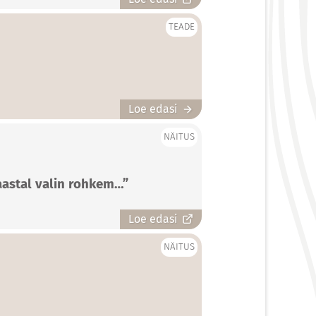
TEADE
Loe edasi
NÄITUS
 aastal valin rohkem…”
Loe edasi
NÄITUS