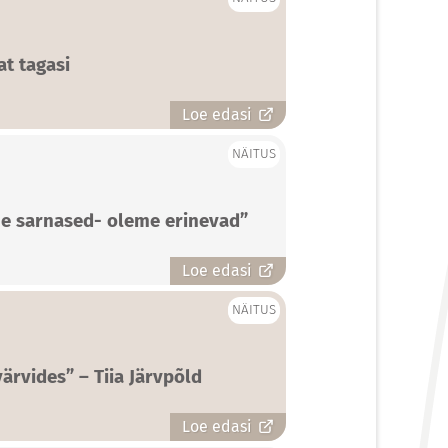
t tagasi
Loe edasi
NÄITUS
e sarnased- oleme erinevad”
Loe edasi
NÄITUS
Maalinäitus “Naiselik armastus värvides” – Tiia Järvpõld
Loe edasi