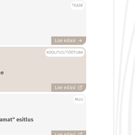
TEADE
Loe edasi
KOOLITUS/TÖÖTUBA
ne
Loe edasi
MUU
amat“ esitlus
Loe edasi