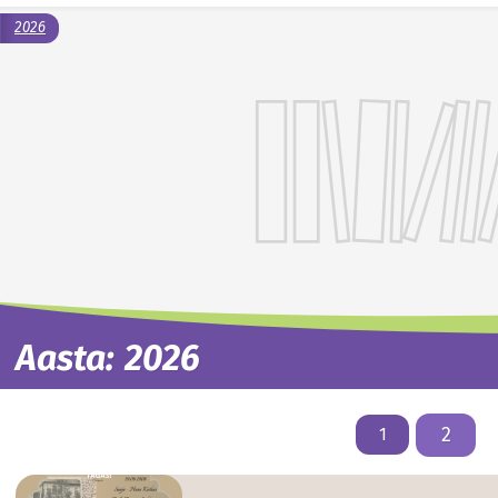
2026
Aasta:
2026
Postituste
2
1
leheküljendus