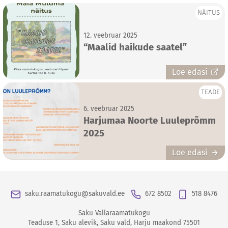
NÄITUS
12. veebruar 2025
“Maalid haikude saatel”
Loe edasi
TEADE
6. veebruar 2025
Harjumaa Noorte Luuleprõmm
2025
Loe edasi
saku.raamatukogu@sakuvald.ee
672 8502
518 8476
Saku Vallaraamatukogu
Teaduse 1
,
Saku alevik
,
Saku vald
,
Harju maakond
75501