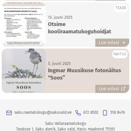
TEADE
13. juuni 2025
Otsime
kooliraamatukoguhoidjat
Loe edasi
NÄITUS
5. juuni 2025
Ingmar Muusikuse fotonäitus
“Soos”
Loe edasi
saku.raamatukogu@sakuvald.ee
672 8502
518 8476
Saku Vallaraamatukogu
Teaduse 1
,
Saku alevik
,
Saku vald
,
Harju maakond
75501