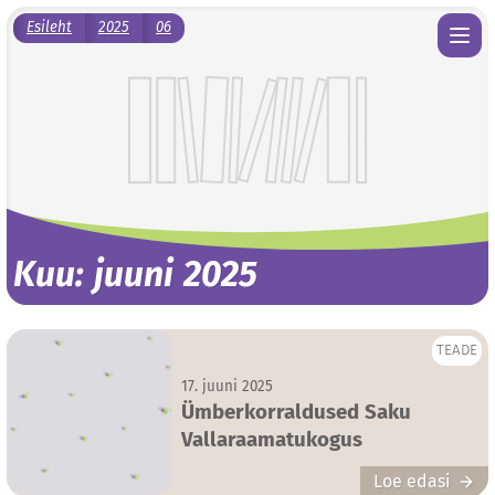
Esileht
2025
06
Kuu:
juuni 2025
TEADE
17. juuni 2025
Ümberkorraldused Saku
Vallaraamatukogus
Loe edasi